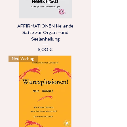
AFFIRMATIONEN Heilende
Sätze zur Organ -und
Seelenheilung
Preis
5,00 €
Neu Wichtig