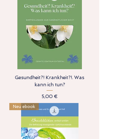
Gesundheit?! Krankheit?!. Was
kann ich tun?
Preis
5,00 €
Neu ebook