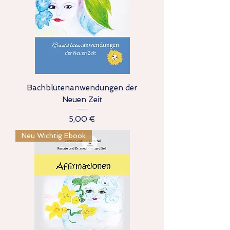
Bachblütenanwendungen der
Neuen Zeit
Preis
5,00 €
Neu Wichtig Ebook