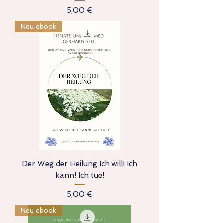
Preis
5,00 €
Neu ebook
Der Weg der Heilung Ich will! Ich
kann! Ich tue!
Preis
5,00 €
Neu ebook