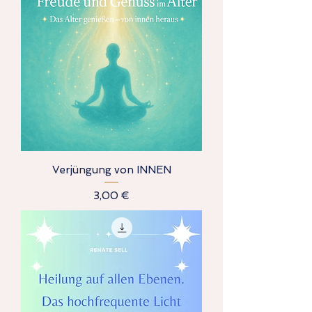
Verjüngung von INNEN
Preis
3,00 €