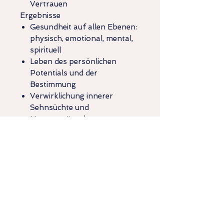
Vertrauen
Ergebnisse
Gesundheit auf allen Ebenen:
physisch, emotional, mental,
spirituell
Leben des persönlichen
Potentials und der
Bestimmung
Verwirklichung innerer
Sehnsüchte und
Herzenswünsche
Starke Persönlichkeit mit
Mitgefühl und Urvertrauen
Rückgabe und Umtausch
Siehe
AGB
für weitere Details zu
Produktdetails
Rückgabe und Umtausch.