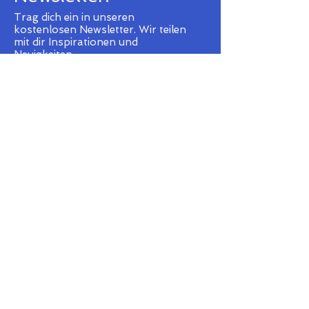
Trag dich ein in unseren
kostenlosen Newsletter.
Wir teilen
mit dir
Inspirationen und
Neuigkeiten.
Senden
Ich stimme dem Erhalt des
Newsletters zu.
Cerato Centrum Extertal