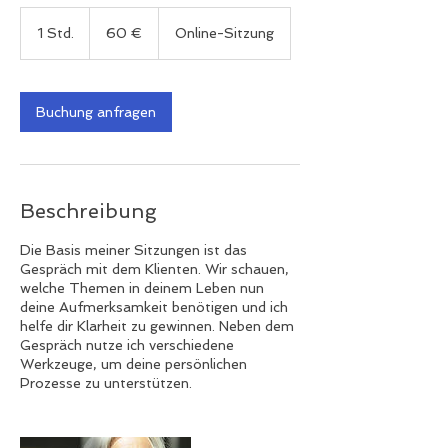
60
Euro
1 Std.
1
60 €
Online-Sitzung
S
t
d
Buchung anfragen
Beschreibung
Die Basis meiner Sitzungen ist das
Gespräch mit dem Klienten. Wir schauen,
welche Themen in deinem Leben nun
deine Aufmerksamkeit benötigen und ich
helfe dir Klarheit zu gewinnen. Neben dem
Gespräch nutze ich verschiedene
Werkzeuge, um deine persönlichen
Prozesse zu unterstützen.