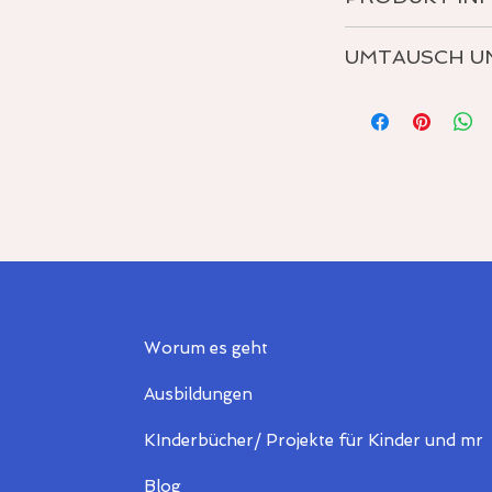
Leinwanddruck
UMTAUSCH U
Format: 40cm x 
Siehe AGB für wei
und Umtausch.
Worum es geht
Ausbildungen
KInderbücher/ Projekte für Kinder und mr
Blog