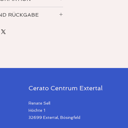
ND RÜCKGABE
50cm
tere Details zu Rückgabe
Cerato Centrum Extertal
Renate Sell
Höchte 1
32699 Extertal, Bösingfeld