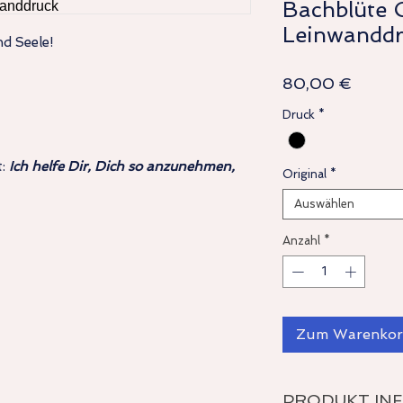
Bachblüte 
Leinwandd
nd Seele!
Preis
80,00 €
Druck
*
t:
Ich helfe Dir, Dich so anzunehmen,
Original
*
Auswählen
Anzahl
*
Zum Warenko
PRODUKT IN