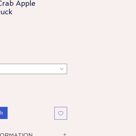
Crab Apple
ruck
rb
FORMATION