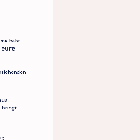
 
eme habt, 
eure 
 
nziehenden 
aus.
 bringt.
ig 