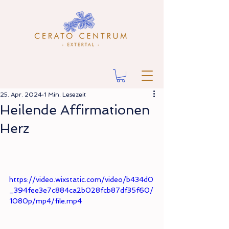
25. Apr. 2024
1 Min. Lesezeit
Heilende Affirmationen
Herz
https://video.wixstatic.com/video/b434d0
_394fee3e7c884ca2b028fcb87df35f60/
1080p/mp4/file.mp4