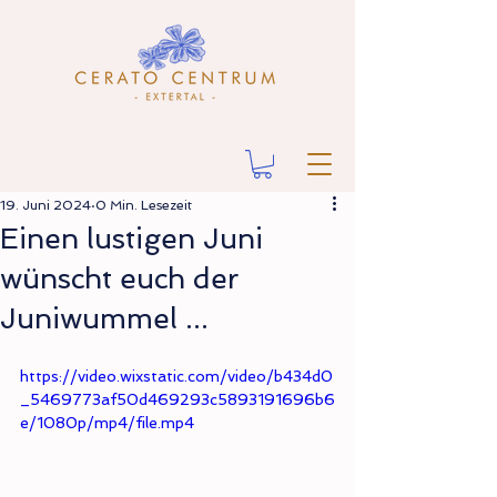
19. Juni 2024
0 Min. Lesezeit
Einen lustigen Juni
wünscht euch der
Juniwummel ...
https://video.wixstatic.com/video/b434d0
_5469773af50d469293c5893191696b6
e/1080p/mp4/file.mp4