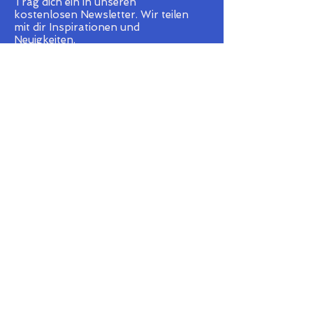
Trag dich ein in unseren
kostenlosen Newsletter.
Wir teilen
mit dir
Inspirationen und
Neuigkeiten.
Senden
Ich stimme dem Erhalt des
Newsletters zu.
Cerato Centrum Extertal
Renate Sell