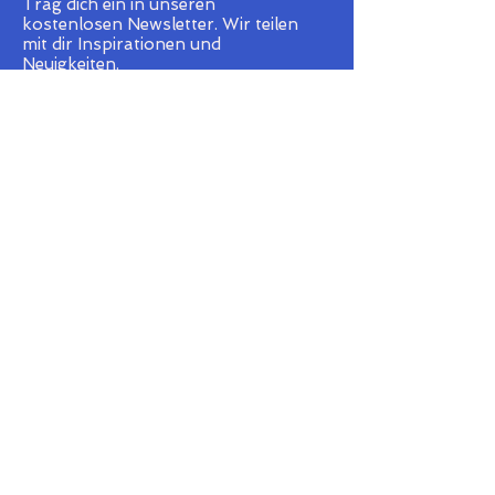
Trag dich ein in unseren
kostenlosen Newsletter.
Wir teilen
mit dir
Inspirationen und
Neuigkeiten.
Senden
Ich stimme dem Erhalt des
Newsletters zu.
Cerato Centrum Extertal
Renate Sell