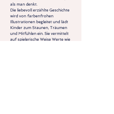
als man denkt.
Die liebevoll erzählte Geschichte
wird von farbenfrohen
Illustrationen begleitet und lädt
Kinder zum Staunen, Träumen
und Mitfühlen ein. Sie vermittelt
auf spielerische Weise Werte wie
Dankbarkeit, Zusammenhalt
und die Freude an der Natur.
Liebevoll gestaltete
Illustrationen im handgemalten
Aquarellstil, sanft digitalisiert
und mit modernen
gestalterischen Möglichkeiten
behutsam weiterentwickelt.
Umtausch + Rückgabe