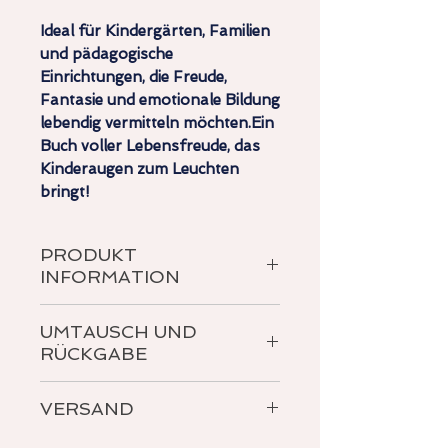
Ideal für Kindergärten, Familien
und pädagogische
Einrichtungen, die Freude,
Fantasie und emotionale Bildung
lebendig vermitteln möchten.Ein
Buch voller Lebensfreude, das
Kinderaugen zum Leuchten
bringt!
PRODUKT
INFORMATION
für Kinder ab 3 Jahren
UMTAUSCH UND
Hardcover 48 farbige Seiten
RÜCKGABE
Siehe AGB für weitere Details zu
VERSAND
Rückgabe und Umtausch.
kostenlos innerhalb von