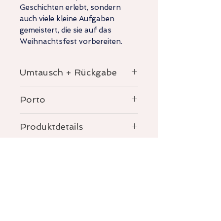
Geschichten erlebt, sondern
auch viele kleine Aufgaben
gemeistert, die sie auf das
Weihnachtsfest vorbereiten.
Umtausch + Rückgabe
Siehe AGB für weitere Details zu
Porto
Rückgabe und Umtausch.
innerhalb von Deutschland
Produktdetails
kostenlos
Hardcober A4 quer 64 Seiten