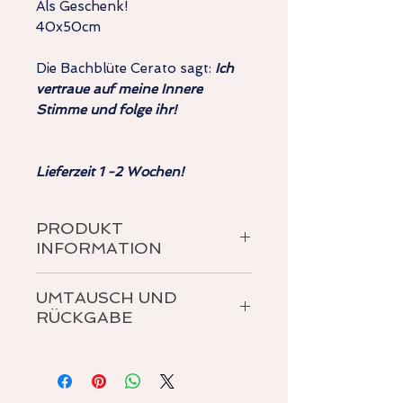
Als Geschenk!
40x50cm
Die Bachblüte Cerato sagt:
Ich
vertraue auf meine Innere
Stimme und folge ihr!
Lieferzeit 1 -2 Wochen!
PRODUKT
INFORMATION
Leinwanddruck
UMTAUSCH UND
Format: 40cm x 50cm
RÜCKGABE
Siehe AGB für weitere Details zu
Rückgabe und Umtausch.