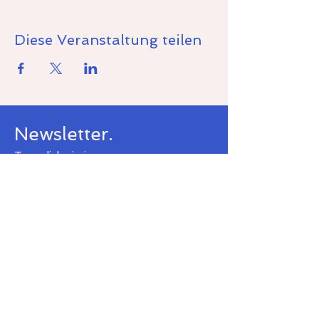
Diese Veranstaltung teilen
Newsletter.
Trag dich ein in unseren
kostenlosen Newsletter.
Wir teilen
mit dir
Inspirationen und
Neuigkeiten.
Senden